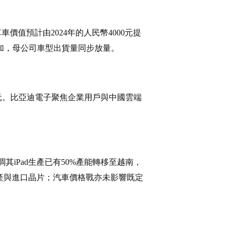
車價值預計由2024年的人民幣4000元提
增加，母公司車型出貨量同步放量。
0億元。比亞迪電子聚焦企業用戶與中國雲端
iPad生產已有50%產能轉移至越南，
國產與進口晶片；汽車價格戰亦未影響既定