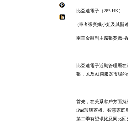
比亞迪電子（285.HK）
(筆者張賽娥小姐及其關
南華金融副主席張賽娥–
比亞迪電子近期管理層在深
張，以及AI伺服器市場
首先，在美系客戶方面持續
iPad玻璃蓋板、智慧
第二季有望環比及同比回