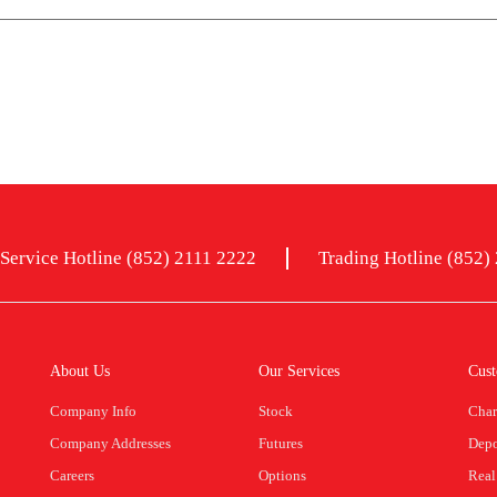
Service Hotline (852) 2111 2222
Trading Hotline (852)
About Us
Our Services
Cust
Company Info
Stock
Char
Company Addresses
Futures
Depo
Careers
Options
Real