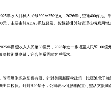
25年收入目標人民幣300至350億元，2026年可望達400億元。單
5000元，主要由於ADAS系統普及、智慧懸掛與熱管理技術應用
2025年目標收入人民幣30億元，2026年進一步增至人民幣10
液冷技術供應鏈，迎合美系雲端客戶需求。
管理層則認為影響有限。針對美國新關稅政策，比亞迪電子強調其
承擔出口稅負。針對H20禁令，公司表示伺服器配置可靈活支援