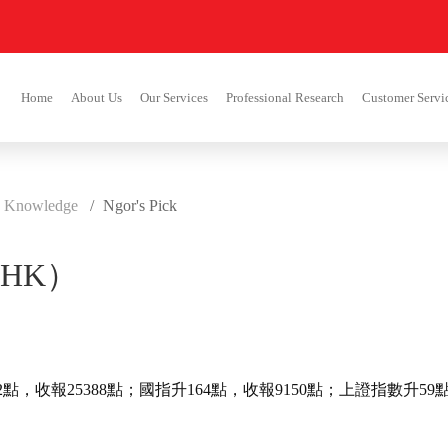
Home
About Us
Our Services
Professional Research
Customer Servi
 Knowledge
Ngor's Pick
.HK）
點，收報25388點；國指升164點，收報9150點；上證指數升59點