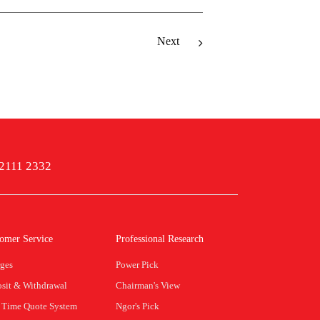
Next
 2111 2332
omer Service
Professional Research
ges
Power Pick
sit & Withdrawal
Chairman's View
 Time Quote System
Ngor's Pick