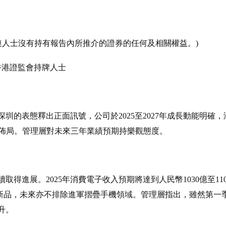
連人士沒有持有報告內所推介的證券的任何及相關權益。)
香港證監會持牌人士
圳的表態釋出正面訊號，公司於2025至2027年成長動能明確
的佈局。管理層對未來三年業績預期持樂觀態度。
取得進展。2025年消費電子收入預期將達到人民幣1030億至1
家庭新品，未來亦不排除進軍摺疊手機領域。管理層指出，雖然第
升。