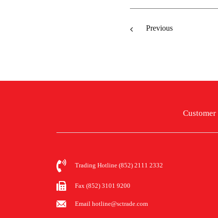
Previous
Customer 
Trading Hotline (852) 2111 2332
Fax (852) 3101 9200
Email hotline@sctrade.com