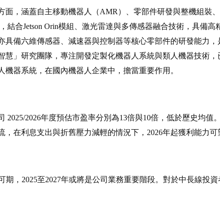
方面，涵蓋自主移動機器人（AMR）、零部件研發與整機組裝、
etson平台，結合Jetson Orin模組、激光雷達與多傳感器融合技
亦具備六維傳感器、減速器與控制器等核心零部件的研發能力，
體現智慧」研究團隊，專注開發定製化機器人系統與類人機器技術
人機器系統，在國內機器人企業中，擔當重要作用。
 2025/2026年度預估市盈率分別為13倍與10倍，低於歷史
流，在利息支出與折舊壓力減輕的情況下，2026年起獲利能力可
可期，2025至2027年或將是公司業務重要階段。對於中長線