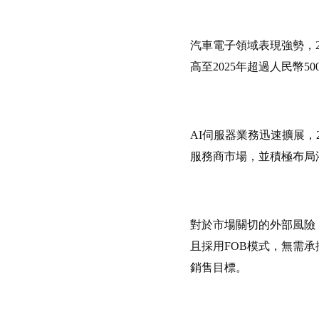
汽車電子領域表現強勢，20
高至2025年超過人民幣
AI伺服器業務迅速擴展，
服務商市場，並積極布局
對於市場關切的外部風險，
且採用FOB模式，無需
銷售目標。