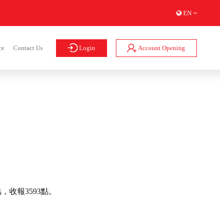
EN
Login
Account Opening
ce
Contact Us
，收報3593點。