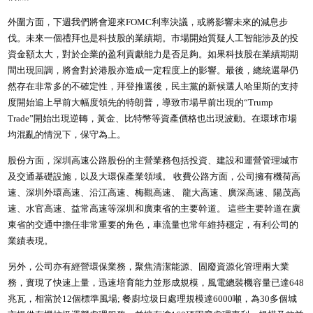
外圍方面，下週我們將會迎來FOMC利率決議，或將影響未來的減息步
伐。未來一個禮拜也是科技股的業績期。市場開始質疑人工智能涉及的投
資金額太大，對於企業的盈利貢獻能力是否足夠。如果科技股在業績期期
間出現回調，將會對於港股亦造成一定程度上的影響。最後，總統選舉仍
然存在非常多的不確定性，拜登推選後，民主黨的新候選人哈里斯的支持
度開始追上早前大幅度領先的特朗普，導致市場早前出現的“Trump
Trade”開始出現逆轉，黃金、比特幣等資產價格也出現波動。在環球市場
均混亂的情況下，保守為上。
股份方面，深圳高速公路股份的主營業務包括投資、建設和運營管理城市
及交通基礎設施，以及大環保產業領域。 收費公路方面，公司擁有機荷高
速、深圳外環高速、沿江高速、梅觀高速、 龍大高速、廣深高速、陽茂高
速、水官高速、益常高速等深圳和廣東省的主要幹道。 這些主要幹道在廣
東省的交通中擔任非常重要的角色，車流量也常年維持穩定，有利公司的
業績表現。
另外，公司亦有經營環保業務，聚焦清潔能源、固廢資源化管理兩大業
務，實現了快速上量，迅速培育能力並形成規模，風電總裝機容量已達648
兆瓦，相當於12個標準風場; 餐廚垃圾日處理規模達6000噸，為30多個城