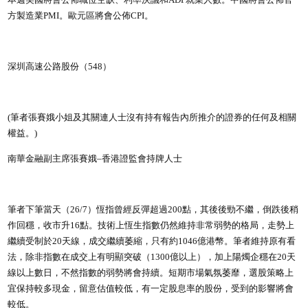
本週美國將會公佈職位空缺、利率決議和ADP就業人數。中國將會公佈官
方製造業PMI。歐元區將會公佈CPI。
深圳高速公路股份（548）
(筆者張賽娥小姐及其關連人士沒有持有報告內所推介的證券的任何及相關
權益。)
南華金融副主席張賽娥–香港證監會持牌人士
筆者下筆當天（26/7）恆指曾經反彈超過200點，其後後勁不繼，倒跌後稍
作回穩，收市升16點。技術上恆生指數仍然維持非常弱勢的格局，走勢上
繼續受制於20天線，成交繼續萎縮，只有約1046億港幣。筆者維持原有看
法，除非指數在成交上有明顯突破（1300億以上），加上陽燭企穩在20天
線以上數日，不然指數的弱勢將會持續。短期市場氣氛萎靡，選股策略上
宜保持較多現金，留意估值較低，有一定股息率的股份，受到的影響將會
較低。