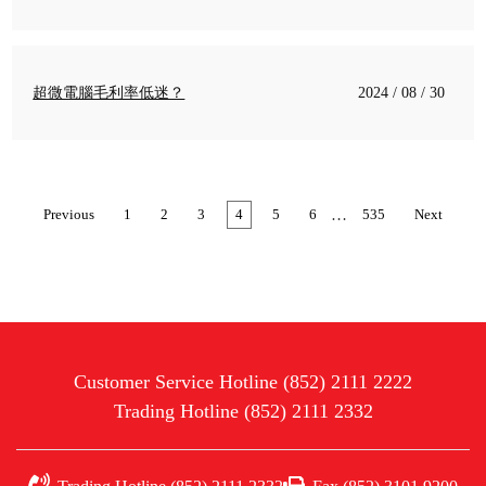
超微電腦毛利率低迷？
2024 / 08 / 30
…
Previous
1
2
3
4
5
6
535
Next
Customer Service Hotline (852) 2111 2222
Trading Hotline (852) 2111 2332