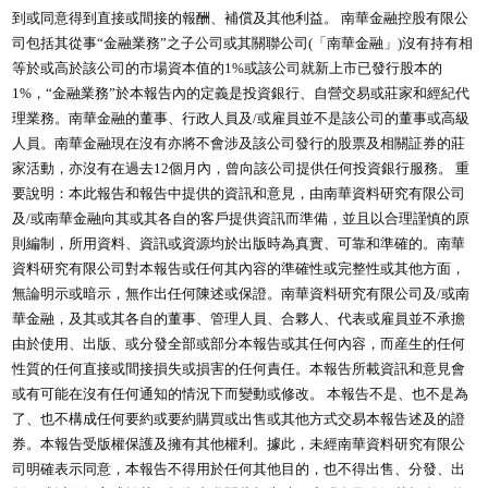
到或同意得到直接或間接的報酬、補償及其他利益。 南華金融控股有限公
司包括其從事“金融業務”之子公司或其關聯公司(「南華金融」)沒有持有相
等於或高於該公司的市場資本值的1%或該公司就新上市已發行股本的
1%，“金融業務”於本報告內的定義是投資銀行、自營交易或莊家和經紀代
理業務。南華金融的董事、行政人員及/或雇員並不是該公司的董事或高級
人員。南華金融現在沒有亦將不會涉及該公司發行的股票及相關証券的莊
家活動，亦沒有在過去12個月內，曾向該公司提供任何投資銀行服務。 重
要說明：本此報告和報告中提供的資訊和意見，由南華資料研究有限公司
及/或南華金融向其或其各自的客戶提供資訊而準備，並且以合理謹慎的原
則編制，所用資料、資訊或資源均於出版時為真實、可靠和準確的。南華
資料研究有限公司對本報告或任何其內容的準確性或完整性或其他方面，
無論明示或暗示，無作出任何陳述或保證。南華資料研究有限公司及/或南
華金融，及其或其各自的董事、管理人員、合夥人、代表或雇員並不承擔
由於使用、出版、或分發全部或部分本報告或其任何內容，而産生的任何
性質的任何直接或間接損失或損害的任何責任。本報告所載資訊和意見會
或有可能在沒有任何通知的情況下而變動或修改。 本報告不是、也不是為
了、也不構成任何要約或要約購買或出售或其他方式交易本報告述及的證
券。本報告受版權保護及擁有其他權利。據此，未經南華資料研究有限公
司明確表示同意，本報告不得用於任何其他目的，也不得出售、分發、出