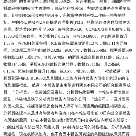
聯儲銀行的董事支持上調貼現率50基點。 習近平暗示「兩會」期間將宣布
對政府機構的較大力度調整，觸及的利益 較深，對經濟發展將產生重要影
響。其提到要深化金融體制改革，完善黨中央對科技工作統一領導的體
制。 中國今日將發布2月份採購經理指數(PMI)，料顯示經濟復甦取得更大
進展。製造業PMI料升 至50.6，服務業為54.9。 COMEX期金升0.49%，報
1833.8美元每盎司。美元指數升0.32%，收報104.9868。WTI原油期貨升
1.53%，報76.84美元每桶；ICE布倫特原油期貨升1.3 %，報83.11美元每
桶。道瓊斯工業平均指數跌232點，或0.71%，收報32656點；標準普爾500
指數跌12點，或0.3%，收報3970點；納斯達克綜合指數跌11點，或0.1%，
收報11455點。港股ADR指數按比例計算，收報19811點，升25點或
0.13%。恒生指數期貨升118點，或0.6%，報19860點。 權益披露： 分
析員莫灝楠(CE:BLK652)及其關連人士沒有持有報告內所推介的證券的任
何及相關權益。 披露：本報告是由南華資料研究有限公司的研究部團隊成
員（「分析員」）負責編寫及審核。分析員特此聲明，本報告中所表達的
意見，準確地反映了分析員對報告內所述的公司（「該公司」）及其證券
的個人意見。根據香港證監會持牌人操守準則所適用的範圍及相關定義，
分析員確認本人及其有聯繫者均沒有(1)在本報告發出前30日內曾交易報告
內所述的股票；(2)在本報告發出後3個營業日內交易報告內所述的股票；
(3)擔任報告內該公司的高級人員；(4)持有該公司的財務權益。分析員亦聲
明過往、現在或將來沒有、也不會因本報告所表達的具體建議或意見而得