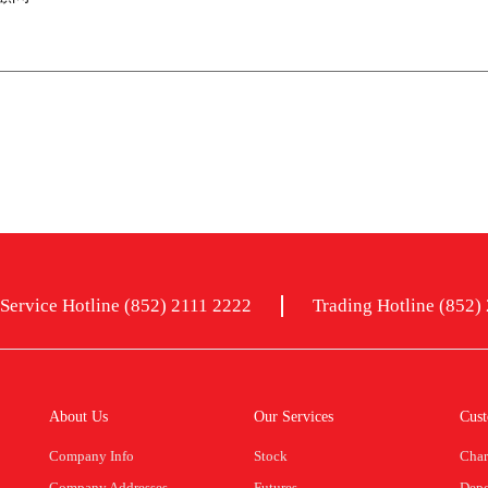
Service Hotline (852) 2111 2222
Trading Hotline (852)
About Us
Our Services
Cust
Company Info
Stock
Char
Company Addresses
Futures
Depo