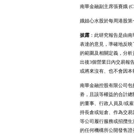
南華金融副主席張賽娥 (C
娥姐心水股於每周港股第
披露
：此研究報告是由南
表達的意見，準確地反映
的範圍及相關定義，分析員
出後3個營業日內交易報告
或將來沒有、也不會因本
南華金融控股有限公司包
劵，且該等權益的合計總
的董事、行政人員及/或
持長倉或短倉、作為交易
等公司履行服務或招攬生
的任何機構所公開發售證