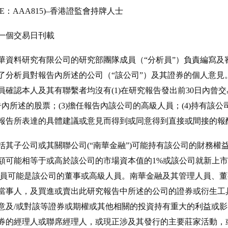
E：AAA815)–香港證監會持牌人士
一個交易日刊載
華資料研究有限公司的研究部團隊成員（“分析員”）負責編寫及
了分析員對報告內所述的公司（“該公司”）及其證券的個人意見
確認本人及其有聯繫者均沒有(1)在研究報告發出前30日內曾交
內所述的股票；(3)擔任報告內該公司的高級人員；(4)持有該
報告所表達的具體建議或意見而得到或同意得到直接或間接的報
括其子公司或其關聯公司(“南華金融”)可能持有該公司的財務權
額可能相等于或高於該公司的市場資本值的1%或該公司就新上市
雇員可能是該公司的董事或高級人員。南華金融及其管理人員、
當事人，及買進或賣出此研究報告中所述的公司的證券或衍生工
意及/或對該等證券或期權或其他相關的投資持有重大的利益或
券的經理人或聯席經理人，或現正涉及其發行的主要莊家活動，或