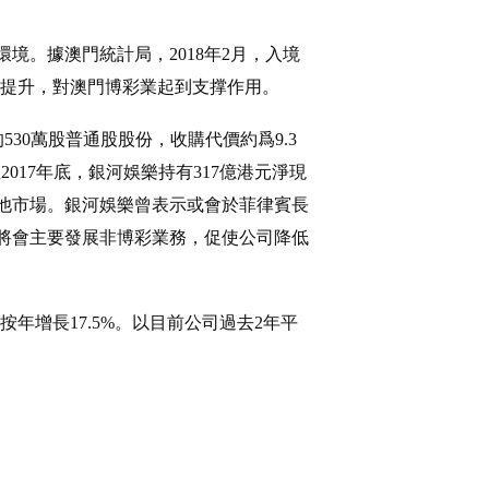
境。據澳門統計局，2018年2月，入境
會提升，對澳門博彩業起到支撑作用。
的530萬股普通股股份，收購代價約爲9.3
至2017年底，銀河娛樂持有317億港元淨現
他市場。銀河娛樂曾表示或會於菲律賓長
將會主要發展非博彩業務，促使公司降低
元，按年增長17.5%。以目前公司過去2年平