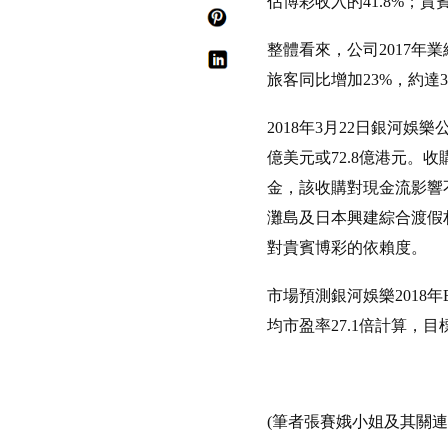
佔博彩收入的41.8%；貴
整體看來，公司2017年
旅客同比增加23%，約
2018年3月22日銀河娛樂
億美元或72.8億港元。收購
金，該收購對現金流影響
灘島及日本興建綜合渡假
對貴賓博彩的依賴度。
市場預測銀河娛樂2018年E
均市盈率27.1倍計算，目
(筆者張賽娥小姐及其關