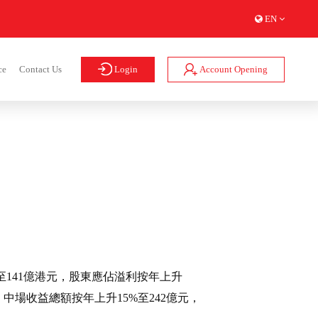
EN
Login
Account Opening
ce
Contact Us
%至141億港元，股東應佔溢利按年上升
，中場收益總額按年上升15%至242億元，