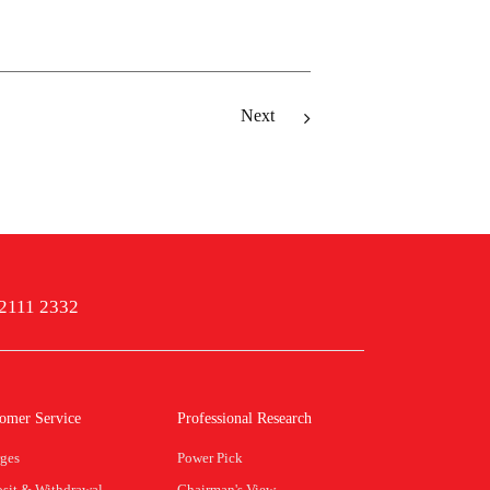
Next
 2111 2332
omer Service
Professional Research
ges
Power Pick
sit & Withdrawal
Chairman's View