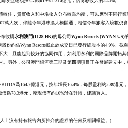
賓廳收益總額按年增加19%至316億元，佔博彩收入的54.5%。
業績較佳，貴賓收入和中場收入分布較爲均衡，可以應對不同行業環
達307萬人次，伴隨今年港珠澳大橋開通，相信今年旅客入境數仍
公布收購
永利澳門(1128 HK)
的母公司
Wynn Resorts (WYNN US)
股份約佔Wynn Resorts截止於成交日已發行總股本的4.9%。截
不大，且能起到較好的協同作用，如利用永利的國際品牌開拓其
村。另外，公司澳門銀河第三期及第四期項目正在發展建立中，
BITDA爲164.7億港元，按年增長16.4%，每股盈利約2.89港
標價爲78.3港元，較現價有約10%潛在升幅，建議買入。
連人士沒有持有報告內所推介的證券的任何及相關權益。)