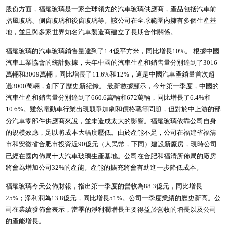
股份方面，福耀玻璃是一家全球領先的汽車玻璃供應商，產品包括汽車前
擋風玻璃、側窗玻璃和後窗玻璃等。該公司在全球範圍內擁有多個生產基
地，並且與多家世界知名汽車製造商建立了長期合作關係。
福耀玻璃的汽車玻璃銷售量達到了1.4億平方米，同比增長10%。 根據中國
汽車工業協會的統計數據，去年中國的汽車生產和銷售量分別達到了3016
萬輛和3009萬輛，同比增長了11.6%和12%，這是中國汽車產銷量首次超
過3000萬輛，創下了歷史新紀錄。 最新數據顯示，今年第一季度，中國的
汽車生產和銷售量分別達到了660.6萬輛和672萬輛，同比增長了6.4%和
10.6%。雖然電動車行業出現競爭加劇和價格戰等問題，但對於中上游的部
分汽車零部件供應商來說，並未造成太大的影響。福耀玻璃依靠公司自身
的規模效應，足以將成本大幅度壓低。由於產能不足，公司在福建省福清
市和安徽省合肥市投資近90億元（人民幣，下同）建設新廠房，現時公司
已經在國內佈局十大汽車玻璃生產基地。公司在合肥和福清所佈局的廠房
將會為增加公司32%的產能。產能的擴充將會有助進一步降低成本。
福耀玻璃今天公佈財報，指出第一季度的營收為88.3億元，同比增長
25%；淨利潤為13.8億元，同比增長51%。公司一季度業績的歷史新高。公
司在業績發佈會表示，當季的淨利潤增長主要得益於營收的增長以及公司
的產能增長。