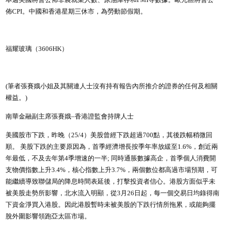
本週美國將會公佈非農就業人數、原油庫存和PMI等數據。歐元區將會公
佈CPI。中國和香港星期三休市，為勞動節假期。
福耀玻璃（3606HK）
(筆者張賽娥小姐及其關連人士沒有持有報告內所推介的證券的任何及相關
權益。)
南華金融副主席張賽娥–香港證監會持牌人士
美國股市下跌，昨晚（25/4）美股曾經下跌超過700點，其後跌幅稍微回
順。 美股下跌的主要原因為，首季經濟增長按季年率放緩至1.6%，創近兩
年最低，不及去年第4季增速的一半; 同時通脹數據高企，首季個人消費開
支物價指數上升3.4%，核心指數上升3.7%，兩個數位都高過市場預期，可
能繼續導致聯儲局的降息時間表延後，打擊投資者信心。港股方面似乎未
被美股走勢所影響，北水流入明顯，從3月26日起，每一個交易日均錄得南
下資金淨買入港股。因此港股暫時未被美股的下跌行情所拖累，或能夠擺
脫外圍影響領跑亞太區市場。