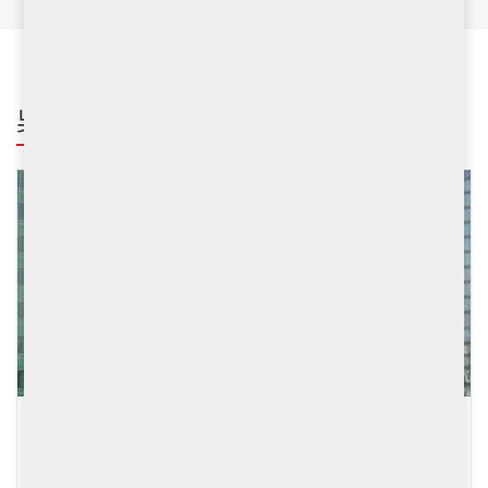
吳老闆週記
放寬按揭上限釋出頭寸 宜允許MPF置業托樓市