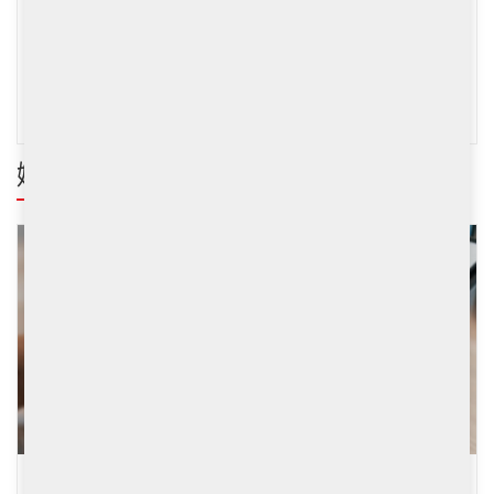
新世界虧損非戰之罪 鄭志剛轉跑道未來可期
港股健康調整再出發 樓市轉角吼時機置業
港股升勢前所未見 內地經濟半年內定轉好
娥姐心水股