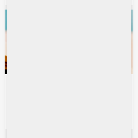
HK) 重質純堿成本下跌 政策利好
金融小知識
南華金融集團：期權敎室(03)
南華金融集團：期權敎室(02)
南華金融集團：期權敎室(01)