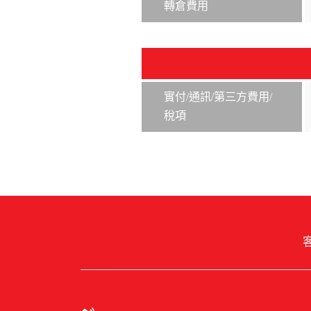
轉倉費用
實付/通訊/第三方費用/
稅項
客