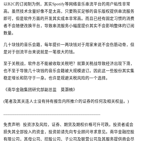
以B2C的订阅制为例，其实Spotify等网络音乐串流平台的用户粘性非常
高。虽然技术含量好像不是太高，只要购买足够的音乐版权提供串流服务
即可，但是软件方面的开发其实成本非常高。而且已经有固定习惯的消费
者不会随便改换平台，导致串流服务小幅度提价其实不会影响整体的订阅
数量。
几十块钱的音乐会籍，每年提价一两块钱对于用家来说不会伤筋动骨，但
是对于创流平台来说就是一笔很大的钱。
至于关税战，软件总不能被收取关税吧？就算关税战导致经济出现下滑，
也不至于导致几十块钱的音乐会籍被大规模退订。因此这一些股份其实集
稳定增长和防守于一身。也许是规避关税风险的一个选择。
《南华金融集团研究部副总监 莫灏楠》
(笔者及其关连人士没有持有报告内所推介的证券的任何及相关权益。)
____________________________________________
免责声明: 投资涉及风险，证券、期货及期权价格可升可跌。投资者或会
损失其全部投入的资金，投资前请先向专业顾问寻求意见。南华金融控股
有限公司，其母公司、控股公司、子公司及联营公司及其服务提供商会尽