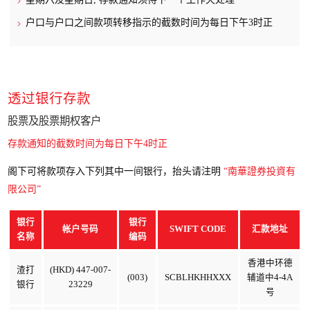
户口与户口之间款项转移指示的截数时间为每日下午3时正
透过银行存款
股票及股票期权客户
存款通知的截数时间为每日下午4时正
阁下可将款项存入下列其中一间银行，抬头请注明
“南華證券投資有
限公司”
银行
银行
帐户号码
SWIFT CODE
汇款地址
名称
编码
香港中环德
渣打
(HKD) 447-007-
(003)
SCBLHKHHXXX
辅道中4-4A
银行
23229
号