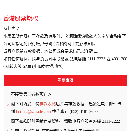
香港股票期权
特此声明 :
本集团所有客户于存款及转账时，必须确保该收款人为南华金融名下
公司及指定的银行帐户号码 (请参阅网上提存须知)。
请客户保留存款收据，本公司或会要求出示以作确认。
如有任何疑问，请与负责同事联络或 致电客服 2111-2222 或 4001 200
623转内线 6200 (中国免付费热线)。
重要事项
不接受第三者款项存入
阁下可填妥一份
存款表格
后并与存款收据一起透过电子邮件传
到
hotline@sctrade.com
或传真到 (852) 3101-9200。
阁下如欲即时更新存款资料，请致电客户服务热线 2111-2222。
星期六及星期日, 存款通知须待下一个工作天处理