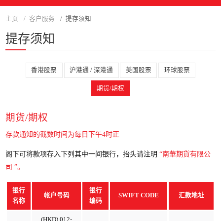
主页
客户服务
提存须知
提存须知
香港股票
沪港通 / 深港通
美国股票
环球股票
期货/期权
期货/期权
存款通知的截数时间为每日下午4时正
阁下可将款项存入下列其中一间银行，抬头请注明
“南華期貨有限公
司 ”。
银行
银行
帐户号码
SWIFT CODE
汇款地址
名称
编码
(HKD) 012-