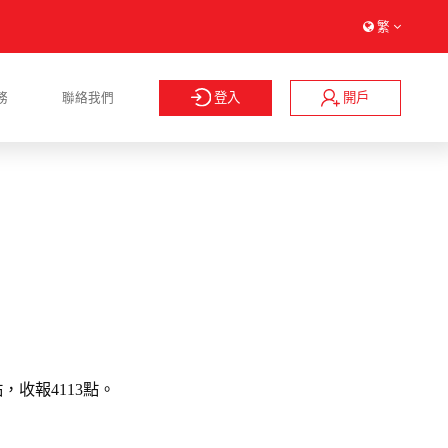
繁
登入
開戶
務
聯絡我們
，收報4113點。