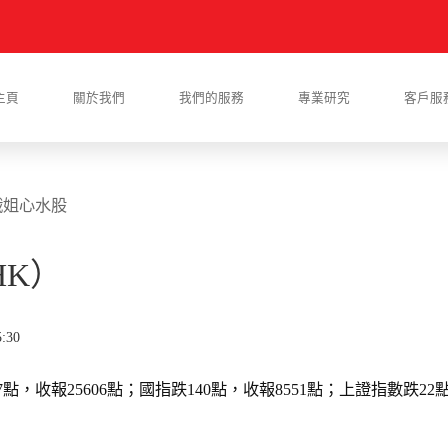
主頁
關於我們
我們的服務
專業研究
客戶服
娥姐心水股
HK）
:30
點，收報25606點；國指跌140點，收報8551點；上證指數跌22點