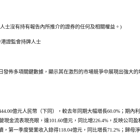
連人士沒有持有報告內所推介的證券的任何及相關權益。)
香港證監會持牌人士
日發佈多項關鍵數據，顯示其在激烈的市場競爭中展現出強大的
44.00億元人民幣（下同），較去年同期大幅增長60.0%；期內利潤
。經營現金流表現亮眼，達101.60億元，同比增226.4%，反映
續，第一季度營業收入錄得118.04億元，同比增長71.2%；歸母淨