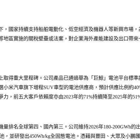
下，國家持續支持船舶電動化、低空經濟及機器人等新興市場，
等地區實施的關稅壁壘或法案，對企業海外產能建設及出口帶來
上取得重大里程碑。公司產品已通過華為「巨鯨」電池平台標準
選小米汽車旗下增程SUV車型的電池供應商，預計供應比例約4
力，前五大客戶依賴度亦由2023年的71%持續降至2025年的5
量排名全球第四、國內第三。公司維持2026年180-200GW
池，並研發出450Wh/kg全固態電池。憑藉與豐田、大眾及小