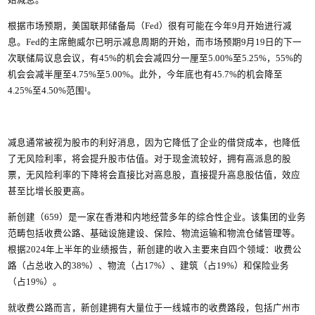
始减息。
根据市场预期，美国联邦储备局（Fed）很有可能在今年9月开始进行减
息。Fed的主席鲍威尔已明示减息周期的开始，而市场预期9月19日的下一
次联储局议息会议，有45%的机会会减四分一厘至5.00%至5.25%，55%的
机会会减半厘至4.75%至5.00%。此外，今年底也有45.7%的机会降至
4.25%至4.50%范围¹。
减息通常被视为股市的利好消息，因为它降低了企业的借贷成本，也降低
了无风险利率，将会提升股市估值。对于现金流较好，拥有高派息的股
票，无风险利率的下降将会直接比对高息股，直接提升高息股估值，效应
甚至比增长股更高。
新创建（659）是一家在香港和内地经营多年的综合性企业。该集团的业务
范畴包括收费公路、基础设施建设、保险、物流运输和物流仓储管理等。
根据2024年上半年的业绩报告，新创建的收入主要来自四个领域：收费公
路（占总收入的38%）、物流（占17%）、建筑（占19%）和保险业务
（占19%）。
就收费公路而言，新创建拥有大量位于一线城市的收费路段，包括广州市