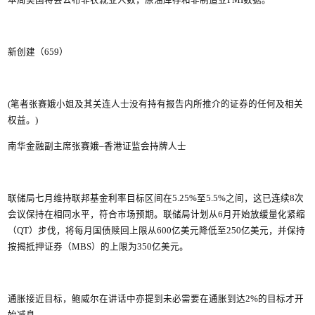
本周美国将会公布非农就业人数，原油库存和非制造业PMI数据。
新创建（659）
(笔者张赛娥小姐及其关连人士没有持有报告内所推介的证券的任何及相关
权益。)
南华金融副主席张赛娥–香港证监会持牌人士
联储局七月维持联邦基金利率目标区间在5.25%至5.5%之间，这已连续8次
会议保持在相同水平，符合市场预期。联储局计划从6月开始放缓量化紧缩
（QT）步伐，将每月国债赎回上限从600亿美元降低至250亿美元，并保持
按揭抵押证券（MBS）的上限为350亿美元。
通胀接近目标，鲍威尔在讲话中亦提到未必需要在通胀到达2%的目标才开