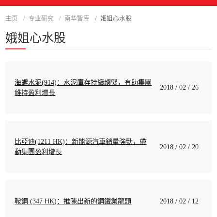
主页
专业研究
南华智库
娥姐心水股
娥姐心水股
海螺水泥(914)：水泥庫存持續趨緊，有助集團
2018 / 02 / 26
維持盈利增長
比亞迪(1211 HK)：新能源汽車銷量強勁，帶
2018 / 02 / 20
動集團盈利增長
鞍鋼 (347 HK)：推陳出新的鋼鐵業龍頭
2018 / 02 / 12