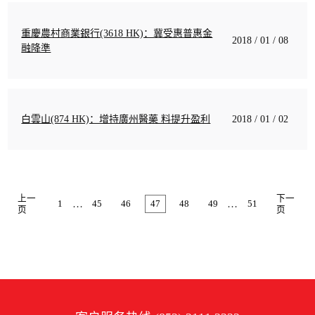
重慶農村商業銀行(3618 HK)：冀受惠普惠金
2018 / 01 / 08
融降準
白雲山(874 HK)：增持廣州醫藥 料提升盈利
2018 / 01 / 02
上一
下一
…
…
1
45
46
47
48
49
51
页
页