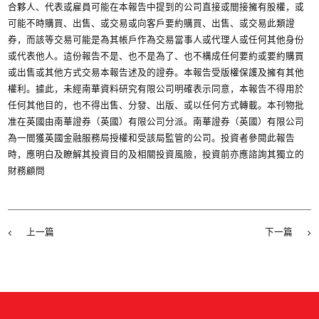
合夥人、代表或雇員可能在本報告中提到的公司直接或間接擁有股權，或
可能不時購買、出售、或交易或向客戶要約購買、出售、或交易此類證
券，而該等交易可能是為其帳戶作為交易當事人或代理人或任何其他身份
或代表他人。這份報告不是、也不是為了、也不構成任何要約或要約購買
或出售或其他方式交易本報告述及的證券。本報告受版權保護及擁有其他
權利。據此，未經南華資料研究有限公司明確表示同意，本報告不得用於
任何其他目的，也不得出售、分發、出版、或以任何方式轉載。本刊物批
准在英國由南華證券（英國）有限公司分派。南華證券（英國）有限公司
為一間獲英國金融服務局授權和受該局監管的公司。投資者參閱此報告
時，應明白及瞭解其投資目的及相關投資風險，投資前亦應諮詢其獨立的
財務顧問
上一篇
下一篇