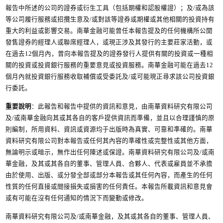
報告中所述的公司的證券或衍生工具（包括期權和認股權證）；及/或為該
等公司履行服務或招攬生意及/或對該等證券或期權或其他相關的投資持有
重大的利益或影響交易。南華金融可能曾任本報告提及的任何機構所公開
發售證券的經理人或聯席經理人，或現正涉及其發行的主要莊家活動，或
在過去12個月內，曾向本報告提及的證券發行人提供有關的投資或一種相
關的投資或投資銀行服務的重要意見或投資服務。南華金融可能在過去12
個月內就投資銀行服務收取補償或受委託及/或可能現正尋求該公司投資銀
行委託。
重要說明
：此報告和報告中提供的資訊和意見，由南華資料研究有限公司
及/或南華金融向其或其各自的客戶提供資訊而準備，並且以合理謹慎的原
則編制，所用資料、資訊或資源均于出版時為真實、可靠和準確的。南華
資料研究有限公司對本報告或任何其內容的準確性或完整性或其他方面，
無論明示或暗示，無作出任何陳述或保證。南華資料研究有限公司及/或南
華金融，及其或其各自的董事、管理人員、合夥人、代表或雇員並不承擔
由於使用、出版、或分發全部或部分本報告或其任何內容，而產生的任何
性質的任何直接或間接損失或損害的任何責任。本報告所載資訊和意見會
或有可能在沒有任何通知的情況下而變動或修改。
南華資料研究有限公司及/或南華金融，及其或其各自的董事、管理人員、