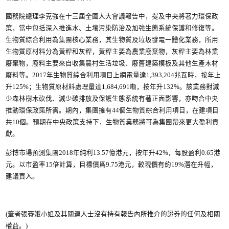
國務院總理李克強在十三屆全國人大會議報告中，提及中央將著力環保政
策，當中包括深入推進水、土壤污染防治及加強生態系統保護和修復等。
生物質綜合利用為集團核心業務，其生物質及垃圾發電一體化業務，所用
生物質原材料分為黃稈和灰稈，黃稈主要為農業廢棄物，灰稈主要為林業
廢棄物，廢料主要來自收集農村生活垃圾、廢舊建築模板及其他生產木材
廢料等。2017年生物質綜合利用項目上網電量達1,393,204兆瓦時，按年上
升125%；生物質原材料處理量達1,684,691噸，按年升132%。該業務對減
少森林樹木砍伐、減少碳排放及保護生態系統有著正面影響，亦吻合中央
推動環保政策所需。期內，集團擁有44個生物質綜合利用項目，在建項目
共10個。預期在中央政策支持下，生物質業務將可為集團帶來更大盈利貢
獻。
彭博市場預測集團2018年純利13.57億港元，按年升42%，每股盈利0.65港
元。以市盈率15倍計算，目標價爲9.75港元，較現價有約19%潛在升幅，
建議買入。
(筆者張賽娥小姐及其關連人士沒有持有報告內所推介的證券的任何及相關
權益。)