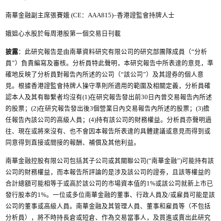
南華金融副主席張賽娥 (CE：AAA815)–香港證監會持牌人士
娥姐心水股於每周港股第一個交易日刊載
披露
：此研究報告是由南華資料研究有限公司的研究部團隊成員（“分析
員”）負責編寫及審核。分析員特此聲明，本研究報告中所表達的意見，準
確地反映了分析員對報告內所述的公司（“該公司”）及其證券的個人意
見。根據香港證監會持牌人操守準則所適用的範圍及相關定義，分析員確
認本人及其有聯繫者均沒有(1)在研究報告發出前30日內曾交易報告內所述
的股票；(2)在研究報告發出後3個營業日內交易報告內所述的股票；(3)擔
任報告內該公司的高級人員；(4)持有該公司的財務權益。分析員亦聲明過
往、現在或將來沒有、也不會因本報告所表達的具體建議或意見而得到或
同意得到直接或間接的報酬、補償及其他利益。
南華金融控股有限公司包括其子公司或其關聯公司(“南華金融”)可能持有該
公司的財務權益，而本報告所評論的是涉及該公司的證劵，且該等權益的
合計總額可能相等于或高於該公司的市場資本值的1%或該公司就新上市已
發行股本的1%。一位或多位南華金融的董事、行政人員及/或雇員可能是該
公司的董事或高級人員。南華金融及其管理人員、董事和雇員等（不包括
分析員），將不時持長倉或短倉、作為交易當事人，及買進或賣出此研究