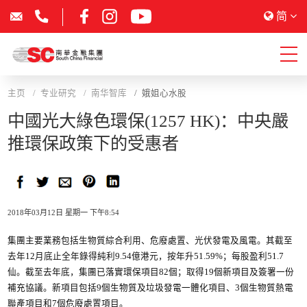
简
主页
专业研究
南华智库
娥姐心水股
中國光大綠色環保(1257 HK)：中央嚴
推環保政策下的受惠者
2018年03月12日 星期一 下午8:54
集團主要業務包括生物質綜合利用、危廢處置、光伏發電及風電。其截至
去年12月底止全年錄得純利9.54億港元，按年升51.59%；每股盈利51.7
仙。截至去年底，集團已落實環保項目82個；取得19個新項目及簽署一份
補充協議。新項目包括9個生物質及垃圾發電一體化項目、3個生物質熱電
聯產項目和7個危廢處置項目。