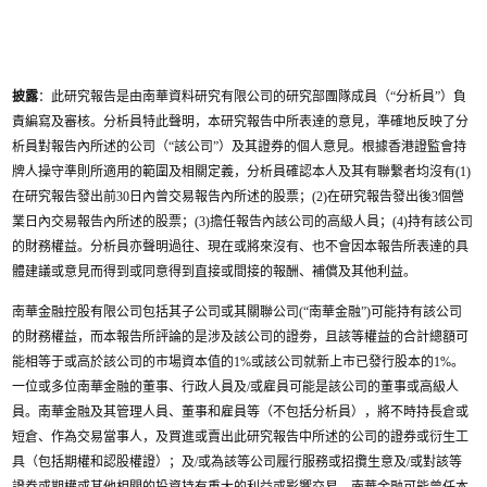
披露
：此研究報告是由南華資料研究有限公司的研究部團隊成員（“分析員”）負
責編寫及審核。分析員特此聲明，本研究報告中所表達的意見，準確地反映了分
析員對報告內所述的公司（“該公司”）及其證券的個人意見。根據香港證監會持
牌人操守準則所適用的範圍及相關定義，分析員確認本人及其有聯繫者均沒有(1)
在研究報告發出前30日內曾交易報告內所述的股票；(2)在研究報告發出後3個營
業日內交易報告內所述的股票；(3)擔任報告內該公司的高級人員；(4)持有該公司
的財務權益。分析員亦聲明過往、現在或將來沒有、也不會因本報告所表達的具
體建議或意見而得到或同意得到直接或間接的報酬、補償及其他利益。
南華金融控股有限公司包括其子公司或其關聯公司(“南華金融”)可能持有該公司
的財務權益，而本報告所評論的是涉及該公司的證劵，且該等權益的合計總額可
能相等于或高於該公司的市場資本值的1%或該公司就新上市已發行股本的1%。
一位或多位南華金融的董事、行政人員及/或雇員可能是該公司的董事或高級人
員。南華金融及其管理人員、董事和雇員等（不包括分析員），將不時持長倉或
短倉、作為交易當事人，及買進或賣出此研究報告中所述的公司的證券或衍生工
具（包括期權和認股權證）；及/或為該等公司履行服務或招攬生意及/或對該等