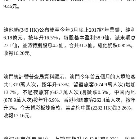
9.46元。
維他奶(345 HK)公布截至今年3月底止2017財年業績，純利
6.18億元，按年升16.5％，每股基本盈利58.9仙，派末期息
27.1仙，並派特別股息4.2仙，合共31.3仙。維他奶跌0.85%，
收報16.20元。
澳門統計暨普查局資料顯示，澳門今年首五個月的入境旅客
共1,319萬人次，按年升6.3%；留宿旅客(674.9萬人次)增加
13.7%，不過夜旅客(643.7萬人次)則微跌0.5%。中國內地
(878.9萬人次)按年升6.9%、香港地區旅客262.4萬人次，按年
升3%。今天博彩板塊偏軟，美高梅中國(2282 HK)跌3.26%，
收報17.16元。