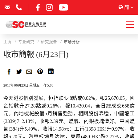
简
主页
专业研究
研究报告
市场分析
收市簡報 (6月23日)
2017年06月23日 星期五 下午5:00
今天港股個別發展，恒指跌4.48點或0.02%，報25,670.05；國
企指數升27.28點或0.26%，報10,430.04，全日總成交658億
元。內地機械設備5月銷售強勁，相關股份靠穩，中國龍工
(3339)升2.13%，收報2.39元。燃氣、內銀板塊造好。中國燃
氣(384)升5.49%，收報14.98元；工行(1398 HK)升0.97%，收
報5.20元。汽車板塊見沽壓，東風(489 HK)跌2.77%，收報