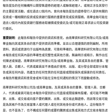
證券或期權或其他相關的投資持有重大的利益或影響交易。南華金融可能曾任本
報告提及的任何機構所公開發售證券的經理人或聯席經理人，或現正涉及其發行
的主要莊家活動，或在過去12個月內，曾向本報告提及的證券發行人提供有關的
投資或一種相關的投資或投資銀行服務的重要意見或投資服務。南華金融可能在
過去12個月內就投資銀行服務收取補償或受委託及/或可能現正尋求該公司投資銀
行委託。
重要說明
：此報告和報告中提供的資訊和意見，由南華資料研究有限公司及/或南
華金融向其或其各自的客戶提供資訊而準備，並且以合理謹慎的原則編制，所用
資料、資訊或資源均于出版時為真實、可靠和準確的。南華資料研究有限公司對
本報告或任何其內容的準確性或完整性或其他方面，無論明示或暗示，無作出任
何陳述或保證。南華資料研究有限公司及/或南華金融，及其或其各自的董事、管
理人員、合夥人、代表或雇員並不承擔由於使用、出版、或分發全部或部分本報
告或其任何內容，而產生的任何性質的任何直接或間接損失或損害的任何責任。
本報告所載資訊和意見會或有可能在沒有任何通知的情況下而變動或修改。
南華資料研究有限公司及/或南華金融，及其或其各自的董事、管理人員、合夥
人、代表或雇員可能在本報告中提到的公司直接或間接擁有股權，或可能不時購
買、出售、或交易或向客戶要約購買、出售、或交易此類證券，而該等交易可能
是為其帳戶作為交易當事人或代理人或任何其他身份或代表他人。這份報告不
是、也不是為了、也不構成任何要約或要約購買或出售或其他方式交易本報告述