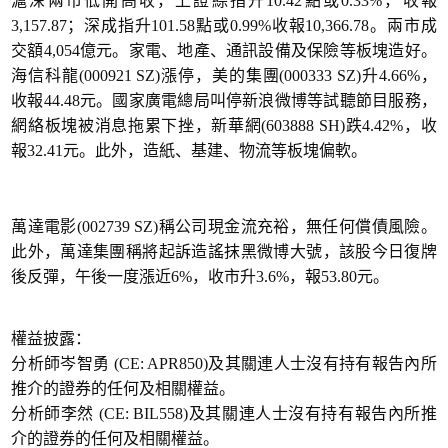
滬深兩市低開高收，上證綜指升10.42點或0.33%，收報
3,157.87；深成指升101.58點或0.99%收報10,366.78。兩市成
交額4,054億元。家電、地產、通訊設備及保險等板塊造好。
海信科龍(000921 SZ)漲停，美的集團(000333 SZ)升4.66%，
收報44.48元。國家廣電總局叫停新浪微博等試聽節目服務，
網絡板塊被消息拖累下挫，新華網(603888 SH)跌4.42%，收
報32.41元。此外，造紙、基建、物流等板塊偏軟。
萬達電影(002739 SZ)稱公司現金流充裕，無任何償債風險。
此外，萬達集團稱將起訴造謠抹黑微博大號，該股今日復牌
後反彈，午後一度漲近6%，收市升3.6%，報53.80元。
權益披露：
分析師岑智勇 (CE: APR850)及其關連人士沒有持有報告內所
推介的證券的任何及相關權益。
分析師李然 (CE: BIL558)及其關連人士沒有持有報告內所推
介的證券的任何及相關權益。