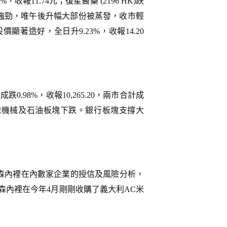
報11.74元；復星醫藥 (2196 HK)跌
塊早上表現強勁，唯午後升幅大部份被蒸發，收市輕
後股價顯著造好，全日升9.23%，收報14.20
0.98%，收報10,265.20，兩市合計成
、紡織機械及石油板塊下跌。銀行板塊支撐大
森內裡在內數家企業的授信及風險分析，
森內裡在今年4月剛剛收購了義大利AC米