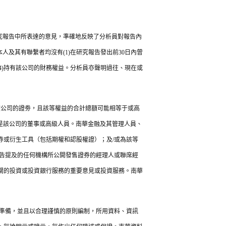
究報告中所表達的意見，準確地反映了分析員對報告內
及其有聯繫者均沒有(1)在研究報告發出前30日內曾
(4)持有該公司的財務權益。分析員亦聲明過往、現在或
該公司的證劵，且該等權益的合計總額可能相等于或高
能是該公司的董事或高級人員。南華金融及其管理人員、
券或衍生工具（包括期權和認股權證）；及/或為該等
報告提及的任何機構所公開發售證券的經理人或聯席經
關的投資或投資銀行服務的重要意見或投資服務。南華
而準備，並且以合理謹慎的原則編制，所用資料、資訊