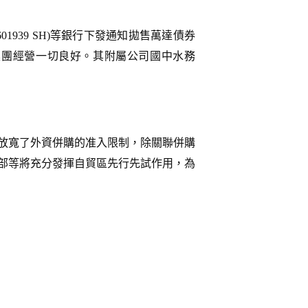
1939 SH)等銀行下發通知拋售萬達債券
集團經營一切良好。其附屬公司國中水務
放寬了外資併購的准入限制，除關聯併購
部等將充分發揮自貿區先行先試作用，為
。