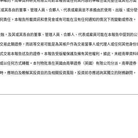
準確的。南華資料研究有限公司對本報告或任何其內容的準確性或完整性或其他方面
其或其各自的董事、管理人員、合夥人、代表或雇員並不承擔由於使用、出版、或分
何責任。本報告所載資訊和意見會或有可能在沒有任何通知的情況下而變動或修改。
金融，及其或其各自的董事、管理人員、合夥人、代表或雇員可能在本報告中提到的
交易此類證券，而該等交易可能是為其帳戶作為交易當事人或代理人或任何其他身份
式交易本報告述及的證券。本報告受版權保護及擁有其他權利。據此，未經南華資料
或以任何方式轉載。本刊物批准在英國由南華證券（英國）有限公司分派。南華證券
時，應明白及瞭解其投資目的及相關投資風險，投資前亦應諮詢其獨立的財務顧問。