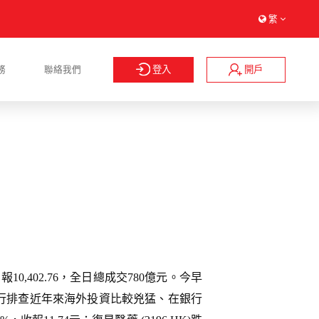
繁
登入
開戶
務
聯絡我們
，報10,402.76，全日總成交780億元。今早
行排查近年來海外投資比較兇猛、在銀行