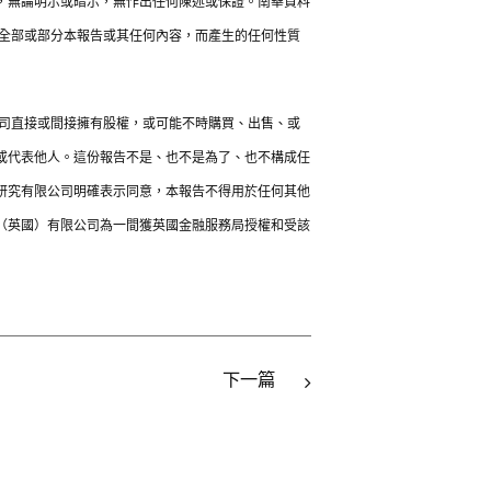
，無論明示或暗示，無作出任何陳述或保證。南華資料
發全部或部分本報告或其任何內容，而產生的任何性質
公司直接或間接擁有股權，或可能不時購買、出售、或
或代表他人。這份報告不是、也不是為了、也不構成任
研究有限公司明確表示同意，本報告不得用於任何其他
（英國）有限公司為一間獲英國金融服務局授權和受該
下一篇