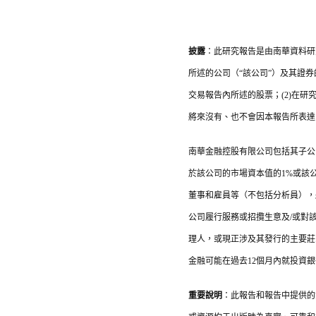
披露
：此研究報告是由南華資料研
所述的公司（“該公司”）及其證
交易報告內所述的股票；(2)在研
將來沒有、也不會因本報告所表達
南華金融控股有限公司包括其子公
於該公司的市場資本值的1%或該
董事和雇員等（不包括分析員），
公司履行服務或招攬生意及/或對
理人，或現正涉及其發行的主要莊
金融可能在過去12個月內就投資
重要說明
：此報告和報告中提供的