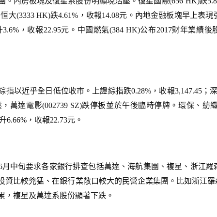
房板塊及復星系股份明顯現沽壓。復星國際(656 HK)跌5.8%，收
中國恒大(3333 HK)跌4.61%，收報14.08元。內地金融板
升3.6%，收報22.95元。中國燃氣(384 HK)公布2017財年業績
近乎全日低位收市。上證綜指跌0.28%，收報3,147.45；深成跌
受壓，萬達電影(002739 SZ)跌停板並於午後臨時停牌。環保
)升6.66%，收報22.73元。
6月中旬要求各家銀行排查包括萬達、海航集團、複星、浙江羅
投資比較兇猛、在銀行業敞口較大的民營企業集團。比如浙江羅
累，複星及萬達系股份顯著下跌。