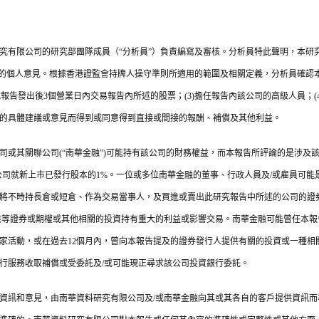
究有限公司的研究部團隊成員（“分析員”）負責編寫及審核。分析員特此聲明，本研
券的個人意見。根據香港證監會持牌人操守準則所適用的範圍及相關定義，分析員確認本人
究報告發出後3個營業日內交易報告內所述的股票；(3)擔任報告內該公司的高級人員；
的具體建議或意見而得到或同意得到直接或間接的報酬、補償及其他利益。
司或其關聯公司(“南華金融”)可能持有該公司的財務權益，而本報告所評論的是涉及
公司就新上市已發行股本的1%。一位或多位南華金融的董事、行政人員及/或雇員可
將不時持長倉或短倉、作為交易當事人，及買進或賣出此研究報告中所述的公司的證
該等證券或期權或其他相關的投資持有重大的利益或影響交易。南華金融可能曾任本
家活動，或在過去12個月內，曾向本報告提及的證券發行人提供有關的投資或一種相
銀行服務收取補償或受委託及/或可能現正尋求該公司投資銀行委託。
資訊和意見，由南華資料研究有限公司及/或南華金融向其或其各自的客戶提供資訊