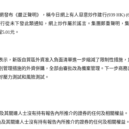
布《嚴正聲明》，稱今日網上有人惡意炒作建行(939 HK) (60
銀行從未下發此類通知，網上炒作屬於謠言。集團鄭重聲明，
報5.01元。
表示，新版自貿區外資准入負面清單進一步縮減了限制性措施，
別管理措施的外資併購，全部由審批改為備案管理。下一步商務
好壓力測試和風險測試。
N097)及其關連人士沒有持有報告內所推介的證券的任何及相關權益。
JI909)及其關連人士沒有持有報告內所推介的證券的任何及相關權益