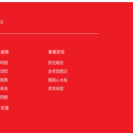
32
戶服務
專業研究
明細
研究報告
須知
吳老闆週記
服務
娥姐心水股
表格
資本政經
問題
術支援