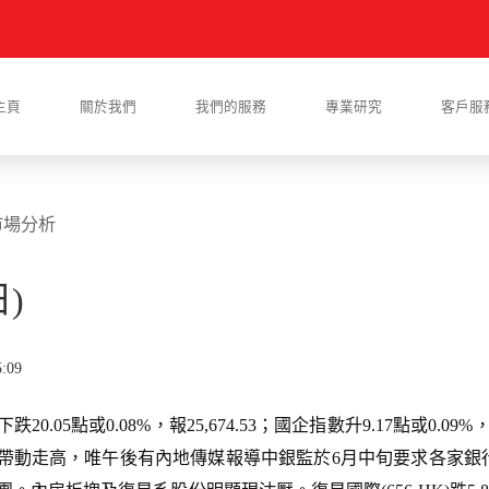
主頁
關於我們
我們的服務
專業研究
客戶服
市場分析
)
:09
.05點或0.08%，報25,674.53；國企指數升9.17點或0.09%
帶動走高，唯午後有內地傳媒報導中銀監於6月中旬要求各家銀