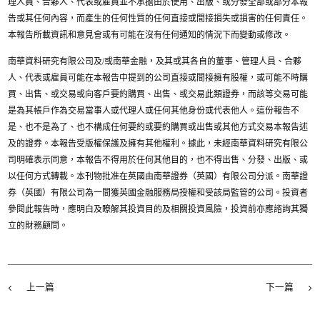
理人員、合夥人、代表或雇員並不承擔由於使用、出版、或分發全部或部分本報
告或其任何內容，而產生的任何性質的任何直接或間接損失或損害的任何責任。
本報告所載資訊和意見會或有可能在沒有任何通知的情況下而變動或修改。
南華資料研究有限公司及/或南華金融，及其或其各自的董事、管理人員、合夥
人、代表或雇員可能在本報告中提到的公司直接或間接擁有股權，或可能不時購
買、出售、或交易或向客戶要約購買、出售、或交易此類證券，而該等交易可能
是為其帳戶作為交易當事人或代理人或任何其他身份或代表他人。這份報告不
是、也不是為了、也不構成任何要約或要約購買或出售或其他方式交易本報告述
及的證券。本報告受版權保護及擁有其他權利。據此，未經南華資料研究有限公
司明確表示同意，本報告不得用於任何其他目的，也不得出售、分發、出版、或
以任何方式轉載。本刊物批准在英國由南華證券（英國）有限公司分派。南華證
券（英國）有限公司為一間獲英國金融服務局授權和受該局監管的公司。投資者
參閱此報告時，應明白及瞭解其投資目的及相關投資風險，投資前亦應諮詢其獨
立的財務顧問。
上一篇
下一篇