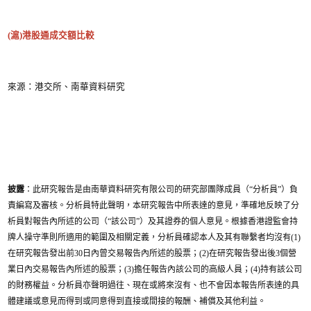
(滬)港股通成交額比較
來源：港交所、南華資料研究
披露
：此研究報告是由南華資料研究有限公司的研究部團隊成員（“分析員”）負
責編寫及審核。分析員特此聲明，本研究報告中所表達的意見，準確地反映了分
析員對報告內所述的公司（“該公司”）及其證券的個人意見。根據香港證監會持
牌人操守準則所適用的範圍及相關定義，分析員確認本人及其有聯繫者均沒有(1)
在研究報告發出前30日內曾交易報告內所述的股票；(2)在研究報告發出後3個營
業日內交易報告內所述的股票；(3)擔任報告內該公司的高級人員；(4)持有該公司
的財務權益。分析員亦聲明過往、現在或將來沒有、也不會因本報告所表達的具
體建議或意見而得到或同意得到直接或間接的報酬、補償及其他利益。