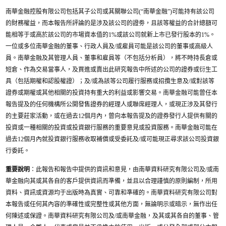
南華金融控股有限公司包括其子公司或其關聯公司(“南華金融”)可能持有該公司
的財務權益，而本報告所評論的是涉及該公司的證劵，且該等權益的合計總額可
能相等于或高於該公司的市場資本值的1%或該公司就新上市已發行股本的1%。
一位或多位南華金融的董事、行政人員及/或雇員可能是該公司的董事或高級人
員。南華金融及其管理人員、董事和雇員等（不包括分析員），將不時持長倉或
短倉、作為交易當事人，及買進或賣出此研究報告中所述的公司的證券或衍生工
具（包括期權和認股權證）；及/或為該等公司履行服務或招攬生意及/或對該等
證券或期權或其他相關的投資持有重大的利益或影響交易。南華金融可能曾任本
報告提及的任何機構所公開發售證券的經理人或聯席經理人，或現正涉及其發行
的主要莊家活動，或在過去12個月內，曾向本報告提及的證券發行人提供有關的
投資或一種相關的投資或投資銀行服務的重要意見或投資服務。南華金融可能在
過去12個月內就投資銀行服務收取補償或受委託及/或可能現正尋求該公司投資銀
行委託。
重要說明
：此報告和報告中提供的資訊和意見，由南華資料研究有限公司及/或南
華金融向其或其各自的客戶提供資訊而準備，並且以合理謹慎的原則編制，所用
資料、資訊或資源均于出版時為真實、可靠和準確的。南華資料研究有限公司對
本報告或任何其內容的準確性或完整性或其他方面，無論明示或暗示，無作出任
何陳述或保證。南華資料研究有限公司及/或南華金融，及其或其各自的董事、管