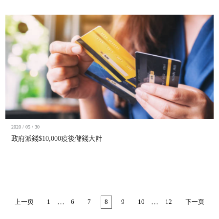
2020 / 05 / 30
政府派錢$10,000疫後儲錢大計
…
…
上一页
1
6
7
8
9
10
12
下一页