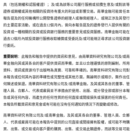
具（包括期權和認股權證）；及/或為該等公司履行服務或招攬生意及/或對該等
證券或期權或其他相關的投資持有重大的利益或影響交易。南華金融可能曾任本
報告提及的任何機構所公開發售證券的經理人或聯席經理人，或現正涉及其發行
的主要莊家活動，或在過去12個月內，曾向本報告提及的證券發行人提供有關的
投資或一種相關的投資或投資銀行服務的重要意見或投資服務。南華金融可能在
過去12個月內就投資銀行服務收取補償或受委託及/或可能現正尋求該公司投資銀
行委託。
重要說明
：此報告和報告中提供的資訊和意見，由南華資料研究有限公司及/或南
華金融向其或其各自的客戶提供資訊而準備，並且以合理謹慎的原則編制，所用
資料、資訊或資源均于出版時為真實、可靠和準確的。南華資料研究有限公司對
本報告或任何其內容的準確性或完整性或其他方面，無論明示或暗示，無作出任
何陳述或保證。南華資料研究有限公司及/或南華金融，及其或其各自的董事、管
理人員、合夥人、代表或雇員並不承擔由於使用、出版、或分發全部或部分本報
告或其任何內容，而產生的任何性質的任何直接或間接損失或損害的任何責任。
本報告所載資訊和意見會或有可能在沒有任何通知的情況下而變動或修改。
南華資料研究有限公司及/或南華金融，及其或其各自的董事、管理人員、合夥
人、代表或雇員可能在本報告中提到的公司直接或間接擁有股權，或可能不時購
買、出售、或交易或向客戶要約購買、出售、或交易此類證券，而該等交易可能