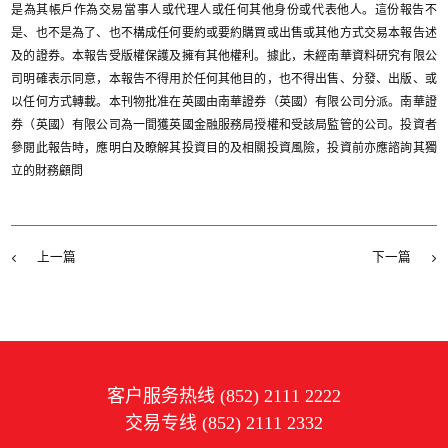
是為其帳戶作為交易當事人或代理人或任何其他身份或代表他人。這份報告不
是、也不是為了、也不構成任何要約或要約購買或出售或其他方式交易本報告述
及的證券。本報告受版權保護及擁有其他權利。據此，未經南華資料研究有限公
司明確表示同意，本報告不得用於任何其他目的，也不得出售、分發、出版、或
以任何方式轉載。本刊物批准在英國由南華證券（英國）有限公司分派。南華證
券（英國）有限公司為一間獲英國金融服務局授權和受該局監管的公司。投資者
參閱此報告時，應明白及瞭解其投資目的及相關投資風險，投資前亦應諮詢其獨
立的財務顧問
上一篇
下一篇
客户服务热线 (852) 2111 2222
交易专线 (852) 2111 2332