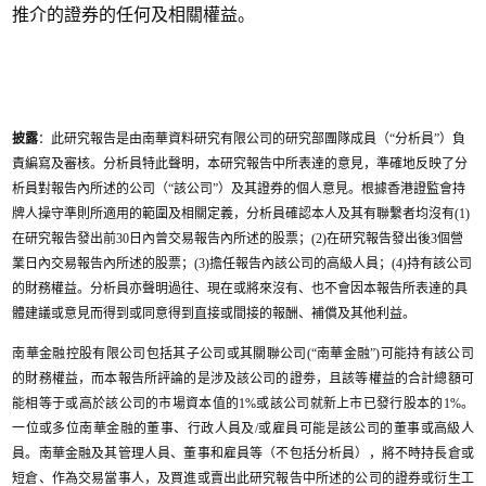
推介的證券的任何及相關權益。
披露
：此研究報告是由南華資料研究有限公司的研究部團隊成員（“分析員”）負
責編寫及審核。分析員特此聲明，本研究報告中所表達的意見，準確地反映了分
析員對報告內所述的公司（“該公司”）及其證券的個人意見。根據香港證監會持
牌人操守準則所適用的範圍及相關定義，分析員確認本人及其有聯繫者均沒有(1)
在研究報告發出前30日內曾交易報告內所述的股票；(2)在研究報告發出後3個營
業日內交易報告內所述的股票；(3)擔任報告內該公司的高級人員；(4)持有該公司
的財務權益。分析員亦聲明過往、現在或將來沒有、也不會因本報告所表達的具
體建議或意見而得到或同意得到直接或間接的報酬、補償及其他利益。
南華金融控股有限公司包括其子公司或其關聯公司(“南華金融”)可能持有該公司
的財務權益，而本報告所評論的是涉及該公司的證劵，且該等權益的合計總額可
能相等于或高於該公司的市場資本值的1%或該公司就新上市已發行股本的1%。
一位或多位南華金融的董事、行政人員及/或雇員可能是該公司的董事或高級人
員。南華金融及其管理人員、董事和雇員等（不包括分析員），將不時持長倉或
短倉、作為交易當事人，及買進或賣出此研究報告中所述的公司的證券或衍生工